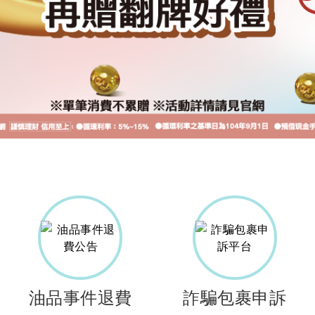
油品事件退費
詐騙包裹申訴