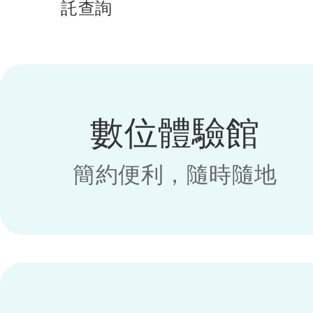
託查詢
數位體驗館
簡約便利，隨時隨地