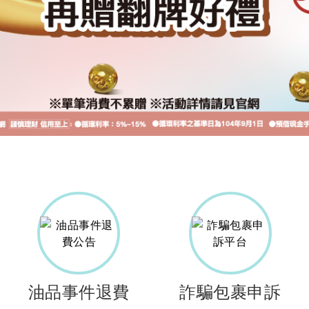
油品事件退費
詐騙包裹申訴