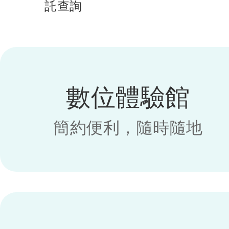
託查詢
數位體驗館
簡約便利，隨時隨地